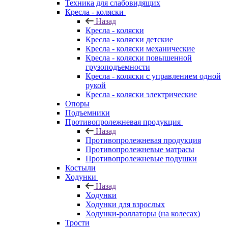
Техника для слабовидящих
Кресла - коляски
Назад
Кресла - коляски
Кресла - коляски детские
Кресла - коляски механические
Кресла - коляски повышенной
грузоподъемности
Кресла - коляски с управлением одной
рукой
Кресла - коляски электрические
Опоры
Подъемники
Противопролежневая продукция
Назад
Противопролежневая продукция
Противопролежневые матрасы
Противопролежневые подушки
Костыли
Ходунки
Назад
Ходунки
Ходунки для взрослых
Ходунки-роллаторы (на колесах)
Трости