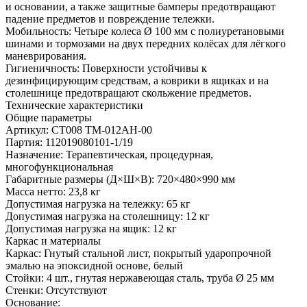
и основании, а также защитные бамперы предотвращают
падение предметов и повреждение тележки.
Мобильность: Четыре колеса Ø 100 мм с полиуретановыми
шинами и тормозами на двух передних колёсах для лёгкого
маневрирования.
Гигиеничность: Поверхности устойчивы к
дезинфицирующим средствам, а коврики в ящиках и на
столешнице предотвращают скольжение предметов.
Технические характеристики
Общие параметры
Артикул: СТ008 TM-012AH-00
Партия: 112019080101-1/19
Назначение: Терапевтическая, процедурная,
многофункциональная
Габаритные размеры (Д×Ш×В): 720×480×990 мм
Масса нетто: 23,8 кг
Допустимая нагрузка на тележку: 65 кг
Допустимая нагрузка на столешницу: 12 кг
Допустимая нагрузка на ящик: 12 кг
Каркас и материалы
Каркас: Гнутый стальной лист, покрытый ударопрочной
эмалью на эпоксидной основе, белый
Стойки: 4 шт., гнутая нержавеющая сталь, труба Ø 25 мм
Стенки: Отсутствуют
Основание: