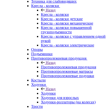
Техника для слабовидящих
Кресла - коляски
Назад
Кресла - коляски
Кресла - коляски детские
Кресла - коляски механические
Кресла - коляски повышенной
грузоподъемности
Кресла - коляски с управлением одной
рукой
Кресла - коляски электрические
Опоры
Подъемники
Противопролежневая продукция
Назад
Противопролежневая продукция
Противопролежневые матрасы
Противопролежневые подушки
Костыли
Ходунки
Назад
Ходунки
Ходунки для взрослых
Ходунки-роллаторы (на колесах)
Трости