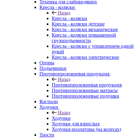
Техника для слабовидящих
Кресла - коляски
Назад
Кресла - коляски
Кресла - коляски детские
Кресла - коляски механические
Кресла - коляски повышенной
грузоподъемности
Кресла - коляски с управлением одной
рукой
Кресла - коляски электрические
Опоры
Подъемники
Противопролежневая продукция
Назад
Противопролежневая продукция
Противопролежневые матрасы
Противопролежневые подушки
Костыли
Ходунки
Назад
Ходунки
Ходунки для взрослых
Ходунки-роллаторы (на колесах)
Трости