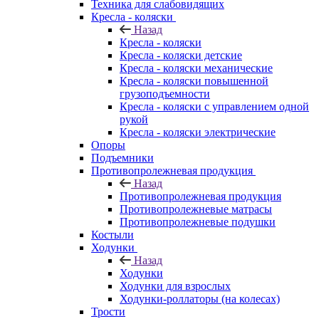
Техника для слабовидящих
Кресла - коляски
Назад
Кресла - коляски
Кресла - коляски детские
Кресла - коляски механические
Кресла - коляски повышенной
грузоподъемности
Кресла - коляски с управлением одной
рукой
Кресла - коляски электрические
Опоры
Подъемники
Противопролежневая продукция
Назад
Противопролежневая продукция
Противопролежневые матрасы
Противопролежневые подушки
Костыли
Ходунки
Назад
Ходунки
Ходунки для взрослых
Ходунки-роллаторы (на колесах)
Трости