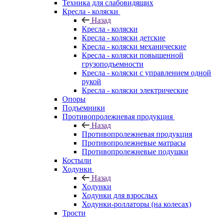
Техника для слабовидящих
Кресла - коляски
Назад
Кресла - коляски
Кресла - коляски детские
Кресла - коляски механические
Кресла - коляски повышенной
грузоподъемности
Кресла - коляски с управлением одной
рукой
Кресла - коляски электрические
Опоры
Подъемники
Противопролежневая продукция
Назад
Противопролежневая продукция
Противопролежневые матрасы
Противопролежневые подушки
Костыли
Ходунки
Назад
Ходунки
Ходунки для взрослых
Ходунки-роллаторы (на колесах)
Трости