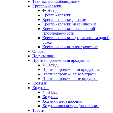
Техника для слабовидящих
Кресла - коляски
Назад
Кресла - коляски
Кресла - коляски детские
Кресла - коляски механические
Кресла - коляски повышенной
грузоподъемности
Кресла - коляски с управлением одной
рукой
Кресла - коляски электрические
Опоры
Подъемники
Противопролежневая продукция
Назад
Противопролежневая продукция
Противопролежневые матрасы
Противопролежневые подушки
Костыли
Ходунки
Назад
Ходунки
Ходунки для взрослых
Ходунки-роллаторы (на колесах)
Трости